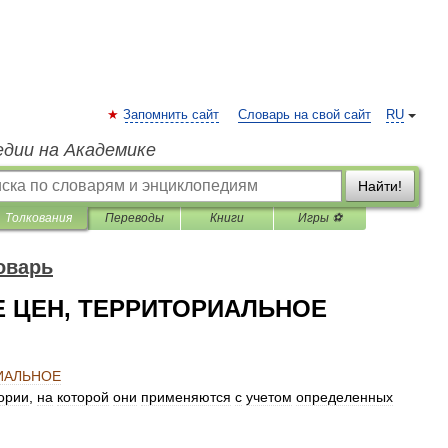
Запомнить сайт
Словарь на свой сайт
RU
едии на Академике
Найти!
Толкования
Переводы
Книги
Игры ⚽
оварь
 ЦЕН, ТЕРРИТОРИАЛЬНОЕ
ИАЛЬНОЕ
ории
,
на
которой
они
применяются
с
учетом
определенных