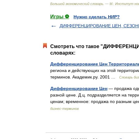
Большой
экономический
словарь
. —
М
.
:
Институт
но
Игры ⚽
Нужно сделать НИР?
ДИФФЕРЕНЦИРОВАНИЕ ЦЕН, СЕЗО
Смотреть что такое "ДИФФЕРЕНЦ
словарях:
Дифференцирование Цен Территориал
региона и действующих на этой территори
терминов. Академик.ру. 2001 …
Словарь би
Дифференцирование Цен
— продажа одни
разной цене. Д.ц. подразделяется на тер
ценам; временное: продажа по разным це
бизнес-терминов