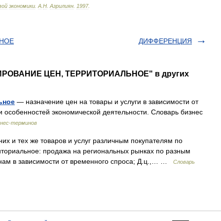
вой
экономики
.
А
.
Н
.
Азрилиян
.
1997
.
ННОЕ
ДИФФЕРЕНЦИЯ
ИРОВАНИЕ ЦЕН, ТЕРРИТОРИАЛЬНОЕ" в других
ьное
— назначение цен на товары и услуги в зависимости от
и особенностей экономической деятельности. Словарь бизнес
знес-терминов
х и тех же товаров и услуг различным покупателям по
риториальное: продажа на региональных рынках по разным
нам в зависимости от временного спроса; Д.ц.,… …
Словарь