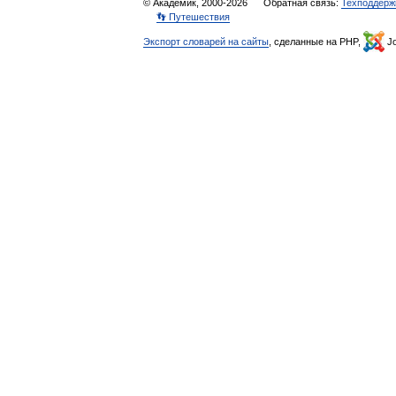
© Академик, 2000-2026
Обратная связь:
Техподдерж
👣 Путешествия
Экспорт словарей на сайты
, сделанные на PHP,
Jo