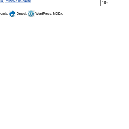
ка
,
Реклама на сайте
18+
omla,
Drupal,
WordPress, MODx.